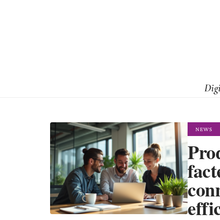
Dig
NEWS
Prod
fact
conn
effi