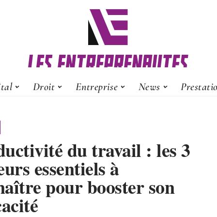
ital
Droit
Entreprise
News
Prestati
uctivité du travail : les 3
eurs essentiels à
aître pour booster son
cacité