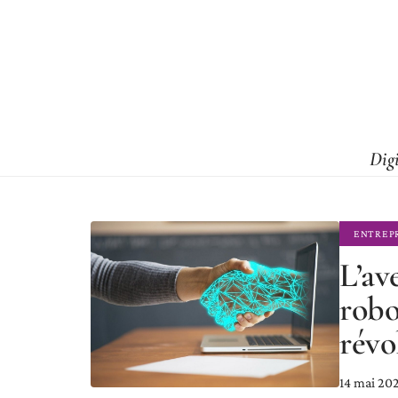
Dig
ENTREP
L’ave
robo
révo
14 mai 20