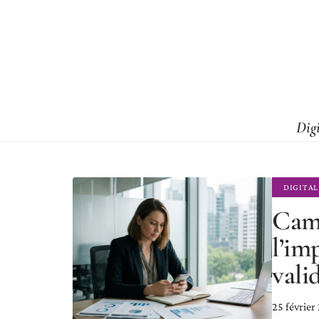
Dig
DIGITAL
Camp
l’im
vali
25 février