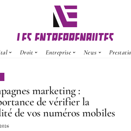
ital
Droit
Entreprise
News
Prestati
agnes marketing :
portance de vérifier la
dité de vos numéros mobiles
 2026