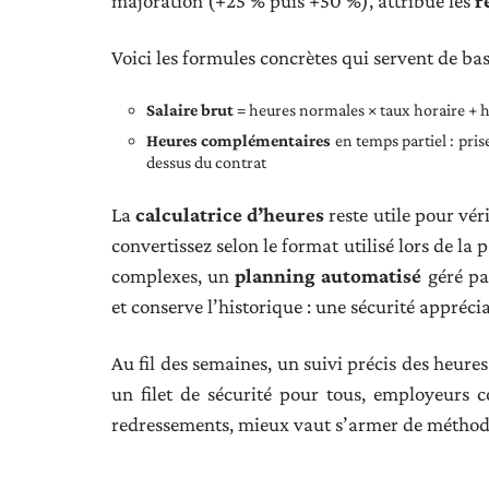
majoration (+25 % puis +50 %), attribue les
r
Voici les formules concrètes qui servent de base
Salaire brut
= heures normales × taux horaire + 
Heures complémentaires
en temps partiel : pri
dessus du contrat
La
calculatrice d’heures
reste utile pour vér
convertissez selon le format utilisé lors de la
complexes, un
planning automatisé
géré par
et conserve l’historique : une sécurité appréci
Au fil des semaines, un suivi précis des heures
un filet de sécurité pour tous, employeurs 
redressements, mieux vaut s’armer de méthode