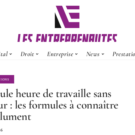
ital
Droit
Entreprise
News
Prestati
TIONS
ule heure de travaille sans
ur : les formules à connaître
olument
26