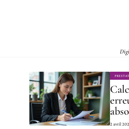
Dig
PRESTA
Calc
erre
abs
2 avril 20