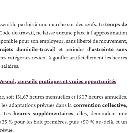
essemble parfois à une marche sur des œufs. Le
temps de
du Code du travail, ne laisse aucune place à l’approximation
 disponible pour son employeur, sans liberté de mouvement,
trajets domicile-travail
et périodes d’
astreinte sans
es catégories revient à gonfler artificiellement les heures
salaires.
esoul, conseils pratiques et vraies opportunités
ne, soit 151,67 heures mensuelles et 1607 heures annuelles.
c les adaptations prévues dans la
convention collective
,
e. Les
heures supplémentaires
, elles, demandent une
 +25 % pour les huit premières, puis +50 % au-delà, et un
révue.