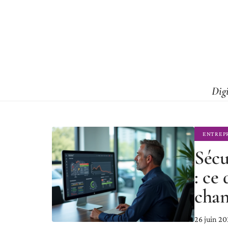
Dig
ENTREP
Sécu
: c
chan
26 juin 2