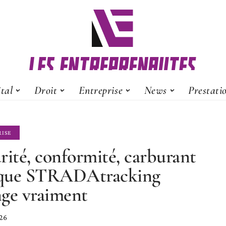
ital
Droit
Entreprise
News
Prestati
RISE
rité, conformité, carburant
e que STRADAtracking
ge vraiment
026