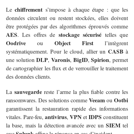
chiffrement
Le
s’impose à chaque étape : que les
données circulent ou restent stockées, elles doivent
être protégées par des algorithmes éprouvés comme
AES
stockage sécurisé
. Les offres de
telles que
Oodrive
Object First
ou
l’intègrent
CASB
systématiquement. Pour le cloud, allier un
à
DLP
Varonis
BigID
Spirion
une solution
,
,
,
, permet
de cartographier les flux et de verrouiller le traitement
des données clients.
sauvegarde
La
reste l’arme la plus fiable contre les
Veeam
Ootbi
ransomwares. Des solutions comme
ou
garantissent la restauration rapide des informations
antivirus
VPN
IDPS
vitales. Pare-feu,
,
et
constituent
SIEM
la base, mais la détection avancée avec un
tel
Splunk
que
affine la réponse en cas d’incident.