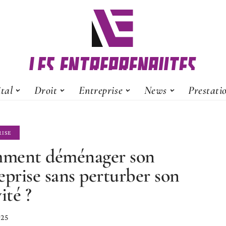
ital
Droit
Entreprise
News
Prestati
RISE
ment déménager son
eprise sans perturber son
ité ?
025