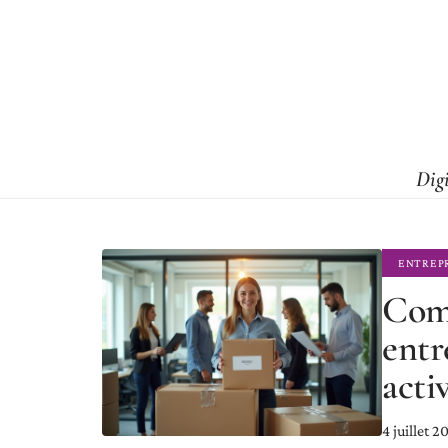
Dig
ENTREP
Com
entr
activ
4 juillet 2